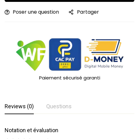
Poser une question
Partager
Paiement sécurisé garanti
Reviews (0)
Questions
Notation et évaluation
Questions et réponses