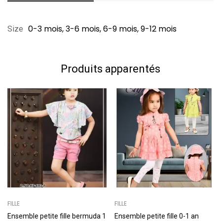
Notation et évaluation
Questions et réponses
0-3 mois, 3-6 mois, 6-9 mois, 9-12 mois
Size
Basé sur 0 Review
0
Question
Poser une question
Produits apparentés
Rédiger un commentaire
Aucune question n'a été trouvée.
Il n'y a pas encore de commentaires.
FILLE
FILLE
Ensemble petite fille bermuda 1
Ensemble petite fille 0-1 an