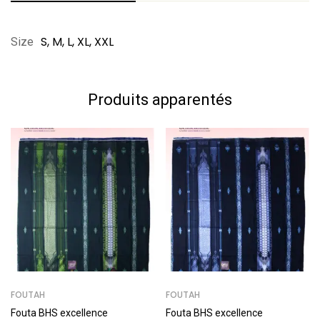
Notation et évaluation
Questions et réponses
S, M, L, XL, XXL
Size
Basé sur 0 Review
0
Question
Poser une question
Produits apparentés
Rédiger un commentaire
Aucune question n'a été trouvée.
Il n'y a pas encore de commentaires.
FOUTAH
FOUTAH
Fouta BHS excellence
Fouta BHS excellence