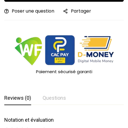
Poser une question
Partager
Paiement sécurisé garanti
Reviews (0)
Questions
Notation et évaluation
Questions et réponses