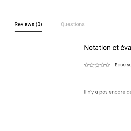
Reviews (0)
Questions
Notation et év
Questions et 
0
Question
Basé s
Il n'y a pas encore
Aucune question n'a 