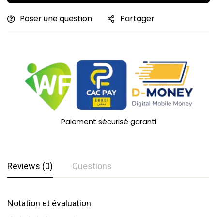
Poser une question
Partager
Paiement sécurisé garanti
Reviews (0)
Questions
Notation et évaluation
Questions et réponses