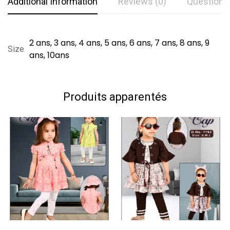
Additional Information
Reviews (0)
Questions
Notation et évaluation
Questions et réponses
2 ans, 3 ans, 4 ans, 5 ans, 6 ans, 7 ans, 8 ans, 9
Size
ans, 10ans
Basé sur 0 Review
0
Question
Poser une question
Rédiger un commentaire
Produits apparentés
Aucune question n'a été trouvée.
Il n'y a pas encore de commentaires.