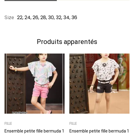
Notation et évaluation
Questions et réponses
22, 24, 26, 28, 30, 32, 34, 36
Size
Basé sur 0 Review
0
Question
Poser une question
Produits apparentés
Rédiger un commentaire
Aucune question n'a été trouvée.
Il n'y a pas encore de commentaires.
FILLE
FILLE
Ensemble petite fille bermuda 1
Ensemble petite fille bermuda 1