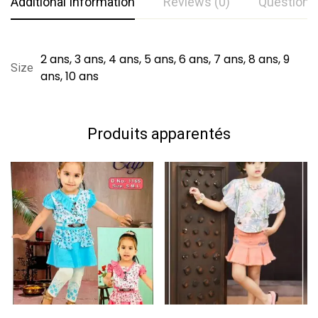
Additional Information
Reviews (0)
Questions
Notation et évaluation
Questions et réponses
2 ans, 3 ans, 4 ans, 5 ans, 6 ans, 7 ans, 8 ans, 9
Size
ans, 10 ans
Basé sur 0 Review
0
Question
Poser une question
Rédiger un commentaire
Produits apparentés
Aucune question n'a été trouvée.
Il n'y a pas encore de commentaires.