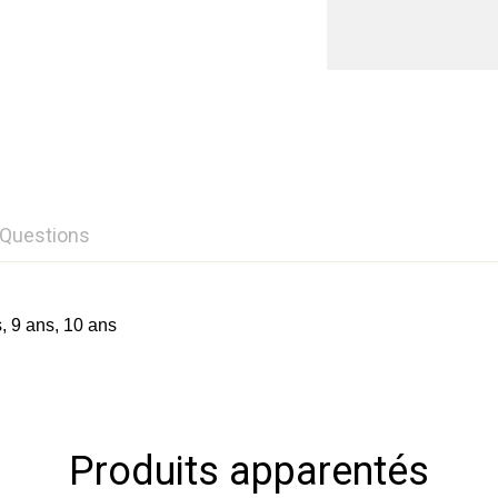
Questions
aluation
réponses
s, 9 ans, 10 ans
Rédig
P
r 0 Review
Produits apparentés
 commentaires.
é trouvée.