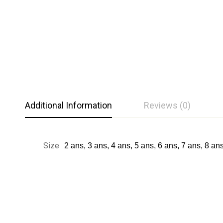
Additional Information
Reviews (0)
Notation et év
Questions et 
Size
2 ans, 3 ans, 4 ans, 5 ans, 6 ans, 7 ans, 8 an
0
Question
Basé su
Il n'y a pas encore de
Aucune question n'a ét