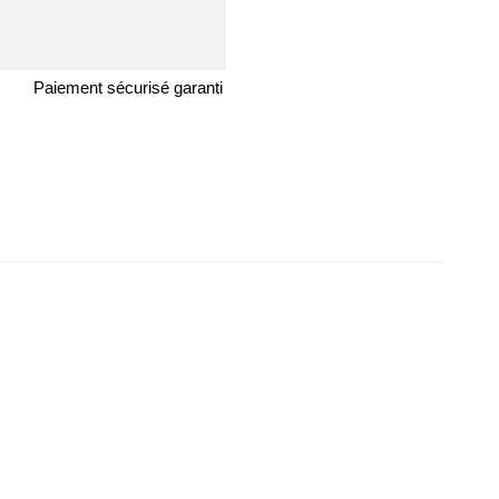
Paiement sécurisé garanti
er un commentaire
oser une question