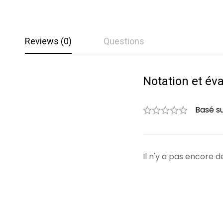
Reviews (0)
Questions
Notation et év
Questions et 
0
Question
Basé s
Il n'y a pas encore
Aucune question n'a 