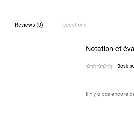
Reviews (0)
Questions
Notation et év
Questions et 
0
Question
Basé s
Il n'y a pas encore
Aucune question n'a 