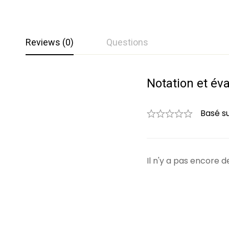
Reviews (0)
Questions
Notation et év
Questions et 
0
Question
Basé s
Il n'y a pas encore
Aucune question n'a 